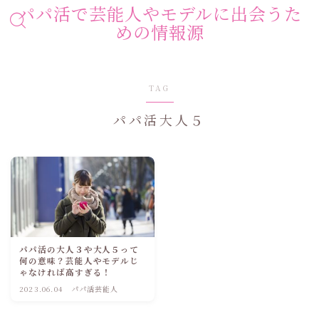
パパ活で芸能人やモデルに出会うた
めの情報源
TAG
パパ活大人５
パパ活の大人３や大人５って
何の意味？芸能人やモデルじ
ゃなければ高すぎる！
2023.06.04
パパ活芸能人