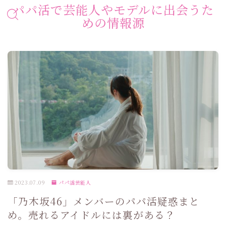
パパ活で芸能人やモデルに出会うた
めの情報源
2023.07.09
パパ活芸能人
「乃木坂46」メンバーのパパ活疑惑まと
め。売れるアイドルには裏がある？